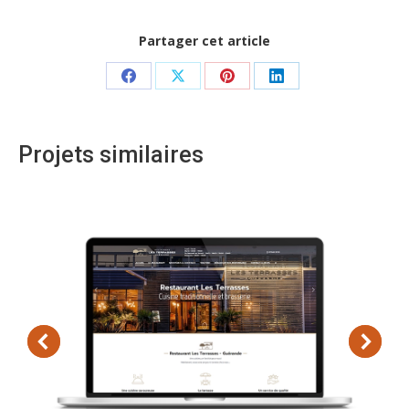
Partager cet article
Share
Share
Share
Share
on
on
on
on
Facebook
X
Pinterest
LinkedIn
Projets similaires