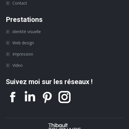
Contact
Prestations
identité visuelle
Web design
Impression
Video
Suivez moi sur les réseaux !
La
La
La
La
page
page
page
page
Facebook
Linkedin
Twitter
Instagr