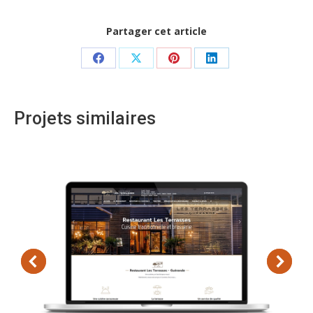
Partager cet article
Share
Share
Share
Share
on
on
on
on
Facebook
X
Pinterest
LinkedIn
Projets similaires