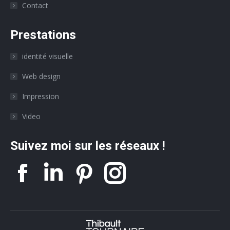
Contact
Prestations
identité visuelle
Web design
Impression
Video
Suivez moi sur les réseaux !
La
La
La
La
page
page
page
page
Facebook
Linkedin
Twitter
Instagr