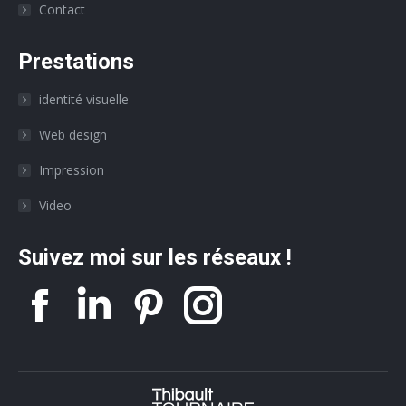
Contact
Prestations
identité visuelle
Web design
Impression
Video
Suivez moi sur les réseaux !
La
La
La
La
page
page
page
page
Facebook
Linkedin
Twitter
Instagr