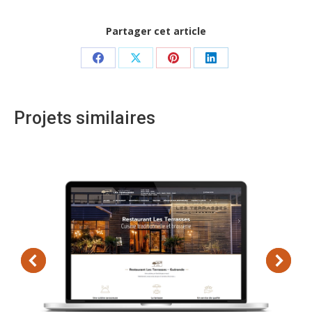
Partager cet article
Share
Share
Share
Share
on
on
on
on
Facebook
X
Pinterest
LinkedIn
Projets similaires