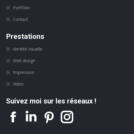
Portfolio
Contact
Prestations
identité visuelle
Web design
Impression
Video
Suivez moi sur les réseaux !
La
La
La
La
page
page
page
page