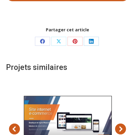
Partager cet article
Share
Share
Share
Share
on
on
on
on
Facebook
X
Pinterest
LinkedIn
Projets similaires