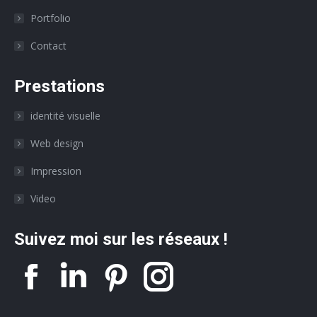
Portfolio
Contact
Prestations
identité visuelle
Web design
Impression
Video
Suivez moi sur les réseaux !
La
La
La
La
page
page
page
page