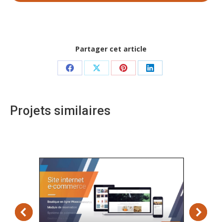
Partager cet article
Share
Share
Share
Share
on
on
on
on
Facebook
X
Pinterest
LinkedIn
Projets similaires